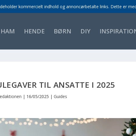
indeholder kommercielt indhold og annoncørbetalte links. Dette er med 
HAM
HENDE
BØRN
DIY
INSPIRATIO
ULEGAVER TIL ANSATTE I 2025
edaktionen
|
16/05/2025
|
Guides