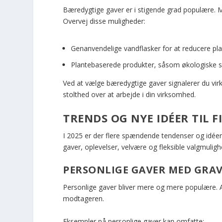
Bæredygtige gaver er i stigende grad populære. Me
Overvej disse muligheder:
Genanvendelige vandflasker for at reducere pla
Plantebaserede produkter, såsom økologiske sn
Ved at vælge bæredygtige gaver signalerer du vi
stolthed over at arbejde i din virksomhed.
TRENDS OG NYE IDÉER TIL 
I 2025 er der flere spændende tendenser og idéer,
gaver, oplevelser, velvære og fleksible valgmuli
PERSONLIGE GAVER MED GRA
Personlige gaver bliver mere og mere populære. At
modtageren.
Eksempler på personlige gaver kan omfatte: