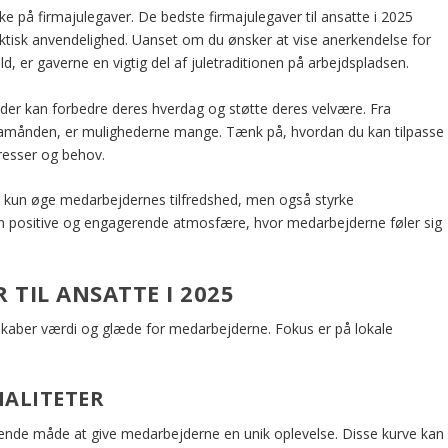
nke på firmajulegaver. De bedste firmajulegaver til ansatte i 2025
ktisk anvendelighed. Uanset om du ønsker at vise anerkendelse for
, er gaverne en vigtig del af juletraditionen på arbejdspladsen.
der kan forbedre deres hverdag og støtte deres velvære. Fra
 teamånden, er mulighederne mange. Tænk på, hvordan du kan tilpasse
eresser og behov.
ke kun øge medarbejdernes tilfredshed, men også styrke
n positive og engagerende atmosfære, hvor medarbejderne føler sig
TIL ANSATTE I 2025
r skaber værdi og glæde for medarbejderne. Fokus er på lokale
IALITETER
gende måde at give medarbejderne en unik oplevelse. Disse kurve kan