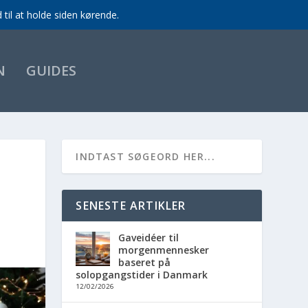
til at holde siden kørende.
N
GUIDES
SENESTE ARTIKLER
Gaveidéer til
morgenmennesker
baseret på
solopgangstider i Danmark
12/02/2026