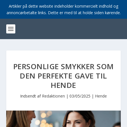
Artikler på dette website indeholder kommercielt indhold og
annoncørbetalte links. Dette er med til at holde siden kørende.
PERSONLIGE SMYKKER SOM
DEN PERFEKTE GAVE TIL
HENDE
Indsendt af
Redaktionen
|
03/05/2025
|
Hende