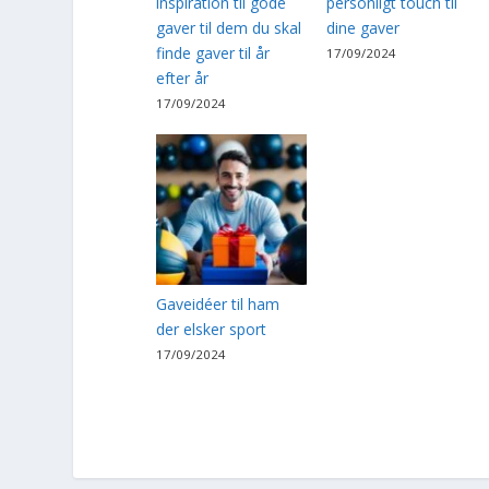
inspiration til gode
personligt touch til
gaver til dem du skal
dine gaver
finde gaver til år
17/09/2024
efter år
17/09/2024
Gaveidéer til ham
der elsker sport
17/09/2024