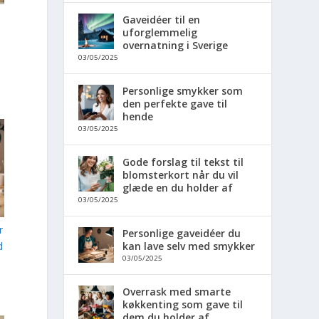
Gaveidéer til en
uforglemmelig
overnatning i Sverige
03/05/2025
Personlige smykker som
den perfekte gave til
hende
03/05/2025
Gode forslag til tekst til
blomsterkort når du vil
glæde en du holder af
03/05/2025
r
Personlige gaveidéer du
d
kan lave selv med smykker
03/05/2025
Overrask med smarte
køkkenting som gave til
dem du holder af