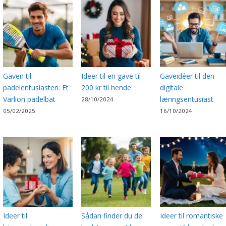
Gaven til
Ideer til en gave til
Gaveidéer til den
padelentusiasten: Et
200 kr til hende
digitale
Varlion padelbat
læringsentusiast
28/10/2024
05/02/2025
16/10/2024
Ideer til
Sådan finder du de
Ideer til romantiske