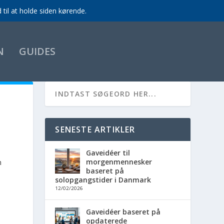
til at holde siden kørende.
N
GUIDES
SENESTE ARTIKLER
Gaveidéer til
morgenmennesker
n
baseret på
solopgangstider i Danmark
12/02/2026
Gaveidéer baseret på
opdaterede