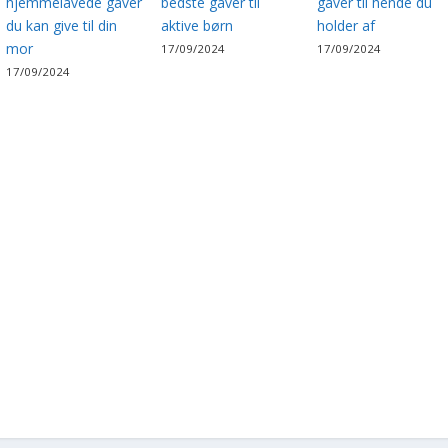
hjemmelavede gaver
bedste gaver til
gaver til hende du
du kan give til din
aktive børn
holder af
mor
17/09/2024
17/09/2024
17/09/2024