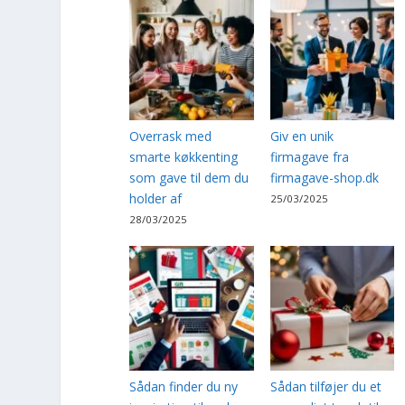
Overrask med
Giv en unik
smarte køkkenting
firmagave fra
som gave til dem du
firmagave-shop.dk
holder af
25/03/2025
28/03/2025
Sådan finder du ny
Sådan tilføjer du et