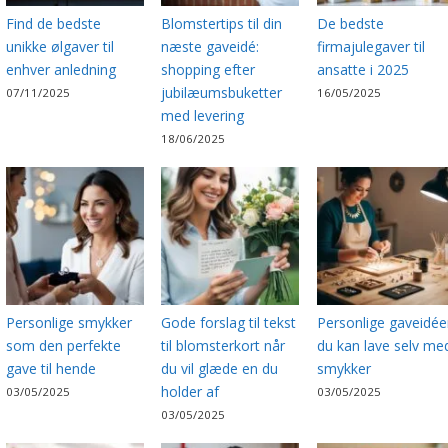
Find de bedste
Blomstertips til din
De bedste
unikke ølgaver til
næste gaveidé:
firmajulegaver til
enhver anledning
shopping efter
ansatte i 2025
jubilæumsbuketter
07/11/2025
16/05/2025
med levering
18/06/2025
Personlige smykker
Gode forslag til tekst
Personlige gaveidée
som den perfekte
til blomsterkort når
du kan lave selv me
gave til hende
du vil glæde en du
smykker
holder af
03/05/2025
03/05/2025
03/05/2025