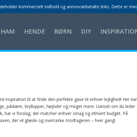
indeholder kommercielt indhold og annoncørbetalte links. Dette er med 
HAM
HENDE
BØRN
DIY
INSPIRATIO
d inspiration til at finde den perfekte gave til enhver lejlighed! Her ka
dage, jubilæer, bryllupper, højtider og meget mere. Uanset om du leder
tisk, har vi forslag, der matcher enhver smag og ethvert budget. På
 gaven, der vil glæde og overraske modtageren – hver gang!