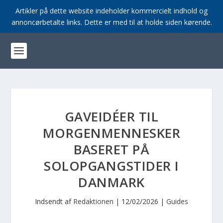
Artikler på dette website indeholder kommercielt indhold og
annoncørbetalte links. Dette er med til at holde siden kørende.
GAVEIDÉER TIL
MORGENMENNESKER
BASERET PÅ
SOLOPGANGSTIDER I
DANMARK
Indsendt af
Redaktionen
|
12/02/2026
|
Guides